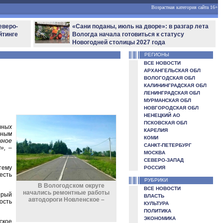
Возрастная категория сайта 16+
еверо-
«Сани поданы, июль на дворе»: в разгар лета
йтинге
Вологда начала готовиться к статусу
Новогодней столицы 2027 года
РЕГИОНЫ
ВСЕ НОВОСТИ
АРХАНГЕЛЬСКАЯ ОБЛ
ВОЛОГОДСКАЯ ОБЛ
КАЛИНИНГРАДСКАЯ ОБЛ
ЛЕНИНГРАДСКАЯ ОБЛ
МУРМАНСКАЯ ОБЛ
НОВГОРОДСКАЯ ОБЛ
НЕНЕЦКИЙ АО
ПСКОВСКАЯ ОБЛ
тных
КАРЕЛИЯ
нным
КОМИ
жное
САНКТ-ПЕТЕРБУРГ
»,
–
МОСКВА
СЕВЕРО-ЗАПАД
тему
РОССИЯ
есть
РУБРИКИ
В Вологодском округе
ВСЕ НОВОСТИ
начались ремонтные работы
орый
ВЛАСТЬ
автодороги Новленское –
ость
КУЛЬТУРА
ПОЛИТИКА
ЭКОНОМИКА
ское