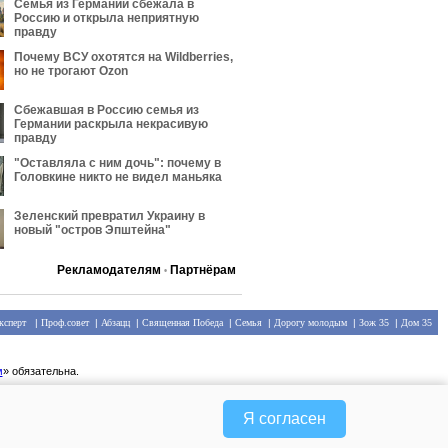
Семья из Германии сбежала в
Россию и открыла неприятную
правду
Почему ВСУ охотятся на Wildberries,
но не трогают Оzon
Сбежавшая в Россию семья из
Германии раскрыла некрасивую
правду
"Оставляла с ним дочь": почему в
Головкине никто не видел маньяка
Зеленский превратил Украину в
новый "остров Эпштейна"
Рекламодателям
Партнёрам
•
ксперт
|
Проф.совет
|
Абзацц
|
Священная Победа
|
Семья
|
Дорогу молодым
|
Зож 35
|
Дом 35
м
» обязательна.
Я согласен