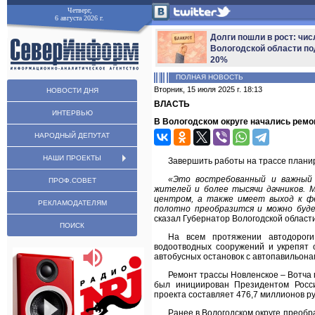
Четверг,
6 августа 2026 г.
Долги пошли в рост: чис
Вологодской области по
20%
ПОЛНАЯ НОВОСТЬ
Вторник, 15 июля 2025 г. 18:13
НОВОСТИ ДНЯ
ВЛАСТЬ
ИНТЕРВЬЮ
В Вологодском округе начались ремо
НАРОДНЫЙ ДЕПУТАТ
НАШИ ПРОЕКТЫ
Завершить работы на трассе планир
«Это востребованный и важный 
ПРОФ.СОВЕТ
жителей и более тысячи дачников. 
центром, а также имеет выход к фе
РЕКЛАМОДАТЕЛЯМ
полотно преобразится и можно буде
сказал Губернатор Вологодской област
ПОИСК
На всем протяжении автодороги
водоотводных сооружений и укрепят 
автобусных остановок с автопавильона
Ремонт трассы Новленское – Вотча 
был инициирован Президентом Росс
проекта составляет 476,7 миллионов р
Ранее в Вологодском округе преобр