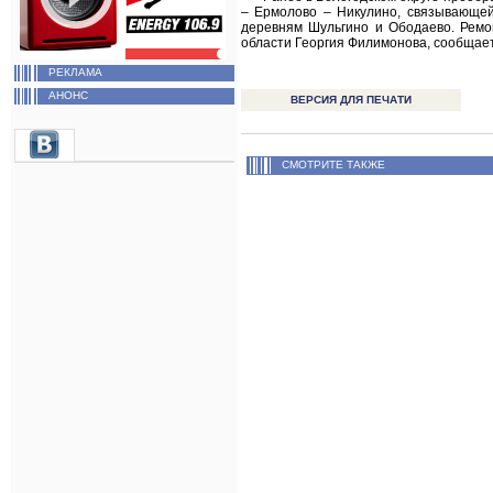
– Ермолово – Никулино, связывающей
деревням Шульгино и Ободаево. Ремо
области Георгия Филимонова, сообщае
РЕКЛАМА
АНОНС
ВЕРСИЯ ДЛЯ ПЕЧАТИ
СМОТРИТЕ ТАКЖЕ