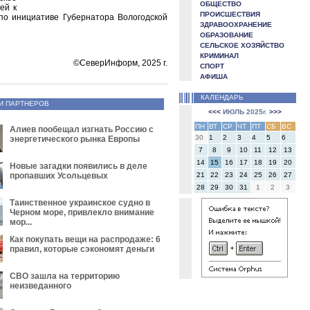
ОБЩЕСТВО
ей к
ПРОИСШЕСТВИЯ
по инициативе Губернатора Вологодской
ЗДРАВООХРАНЕНИЕ
ОБРАЗОВАНИЕ
СЕЛЬСКОЕ ХОЗЯЙСТВО
КРИМИНАЛ
©СеверИнформ, 2025 г.
СПОРТ
АФИША
КАЛЕНДАРЬ
И ПАРТНЕРОВ
<<<
ИЮЛЬ 2025г.
>>>
ПН
ВТ
СР
ЧТ
ПТ
СБ
ВС
Алиев пообещал изгнать Россию с
30
1
2
3
4
5
6
энергетического рынка Европы
7
8
9
10
11
12
13
14
15
16
17
18
19
20
Новые загадки появились в деле
пропавших Усольцевых
21
22
23
24
25
26
27
28
29
30
31
1
2
3
Таинственное украинское судно в
Черном море, привлекло внимание
мор...
Как покупать вещи на распродаже: 6
правил, которые сэкономят деньги
СВО зашла на территорию
неизведанного