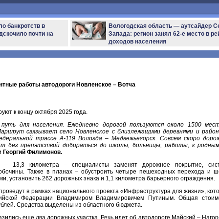
ло банкротств в
Вологодская область — аутсайдер С
дскочило почти на
Запада: регион занял 62-е место в ре
доходов населения
нтные работы автодороги Новленское – Вотча
уют к концу октября 2025 года.
путь для населения. Ежедневно дорогой пользуются около 1500 мес
Маршрут связывает село Новленское с близлежащими деревнями и райо
деральной трассе А-119 Вологда – Медвежьегорск. Совсем скоро доро
т без препятствий добираться до школы, больницы, работы, к родным
и
Георгий Филимонов.
 – 13,3 километра – специалисты заменят дорожное покрытие, сис
обочины. Также в планах – обустроить четыре пешеходных перехода и ш
ми, установить 262 дорожных знака и 1,1 километра барьерного ограждения.
проведут в рамках национального проекта «Инфраструктура для жизни», кот
ийской Федерации Владимиром Владимировичем Путиным. Общая стоим
ублей. Средства выделены из областного бюджета.
азились еще два дорожных участка. Речь идет об автодороге Майский – Нагор