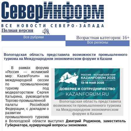
Полная версия
Все рубрики
Возрастная категория: 16+
Все регионы
Вологодская область представила возможности промышленного
туризма на Международном экономическом форуме в Казани
В рамках форума
«Россия — исламский
мир: KazanForum» на
международной сессии
по промышленному
туризму под
модераторством Сергея
Катырина, руководителя
Торгово-промышленной
Вологодская область представила
палаты Российской
возможности промышленного туризма
Федерации, с докладом о
на Международном экономическом
развитии
форуме в Казани
промышленного туризма
в Вологодской области выступил
Дмитрий Родионов, заместитель
Губернатора, курирующий вопросы экономики
.