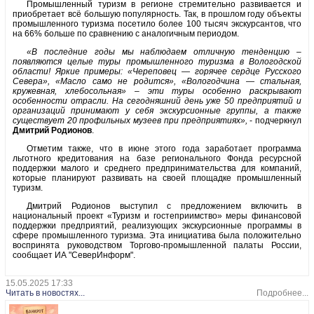
Промышленный туризм в регионе стремительно развивается и
приобретает всё большую популярность. Так, в прошлом году объекты
промышленного туризма посетило более 100 тысяч экскурсантов, что
на 66% больше по сравнению с аналогичным периодом.
«В последние годы мы наблюдаем отличную тенденцию –
появляются целые туры промышленного туризма в Вологодской
области! Яркие примеры: «Череповец — горячее сердце Русского
Севера», «Масло само не родится», «Вологодчина — стальная,
кружевная, хлебосольная» – эти туры особенно раскрывают
особенности отрасли. На сегодняшний день уже 50 предприятий и
организаций принимают у себя экскурсионные группы, а также
существует 20 профильных музеев при предприятиях»,
- подчеркнул
Дмитрий Родионов
.
Отметим также, что в июне этого года заработает программа
льготного кредитования на базе регионального Фонда ресурсной
поддержки малого и среднего предпринимательства для компаний,
которые планируют развивать на своей площадке промышленный
туризм.
Дмитрий Родионов выступил с предложением включить в
национальный проект «Туризм и гостеприимство» меры финансовой
поддержки предприятий, реализующих экскурсионные программы в
сфере промышленного туризма. Эта инициатива была положительно
воспринята руководством Торгово-промышленной палаты России,
сообщает ИА "СеверИнформ".
15.05.2025 17:33
Читать в новостях...
Подробнее...