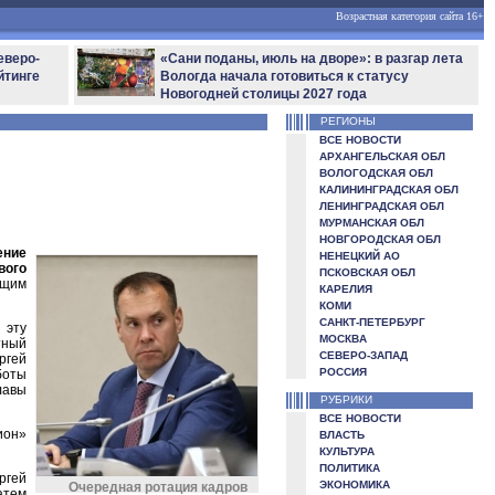
Возрастная категория сайта 16+
еверо-
«Сани поданы, июль на дворе»: в разгар лета
йтинге
Вологда начала готовиться к статусу
Новогодней столицы 2027 года
РЕГИОНЫ
ВСЕ НОВОСТИ
АРХАНГЕЛЬСКАЯ ОБЛ
ВОЛОГОДСКАЯ ОБЛ
КАЛИНИНГРАДСКАЯ ОБЛ
ЛЕНИНГРАДСКАЯ ОБЛ
МУРМАНСКАЯ ОБЛ
НОВГОРОДСКАЯ ОБЛ
ение
НЕНЕЦКИЙ АО
вого
ПСКОВСКАЯ ОБЛ
ющим
КАРЕЛИЯ
КОМИ
САНКТ-ПЕТЕРБУРГ
 эту
МОСКВА
тный
СЕВЕРО-ЗАПАД
ргей
РОССИЯ
боты
лавы
РУБРИКИ
ВСЕ НОВОСТИ
ион»
ВЛАСТЬ
КУЛЬТУРА
ПОЛИТИКА
ргей
ЭКОНОМИКА
Очередная ротация кадров
атем