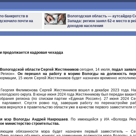
ло банкротств в
Вологодская область — аутсайдер С
дскочило почти на
Запада: регион занял 62-е место в ре
доходов населения
и продолжается кадровая чехарда
 Вологодской области Сергей Жестянников
сегодня, 14 июля,
подал заявл
 Регион».
Он перешел на работу в мэрию Вологды на должность пер
формации, 15 июля Сергей Жестянников будет назначен временно исполня
 Георгия Филимонова Сергей Жестянников вошел в декабре 2023 года. На
ологодского округа. В конце июня 2024 года Жестянникову был передан вакан
обрания региона (по спискам партии «Единая Россия»). 27 июня 2024 Се
й парламент. Спустя ровно год, завершив работу по перенастройке ра
ов вернулся в правительство области уже в качестве первого заместителя г
ия мэр Вологды Андрей Накрошаев
. По имеющейся у ИА «Вологда Рег
ное министерство строительства.
няющим обязанности мэра будет назначен первый заместитель – Се
 Дума должна объявить конкурс на замещение должности мэра Вологды, а з