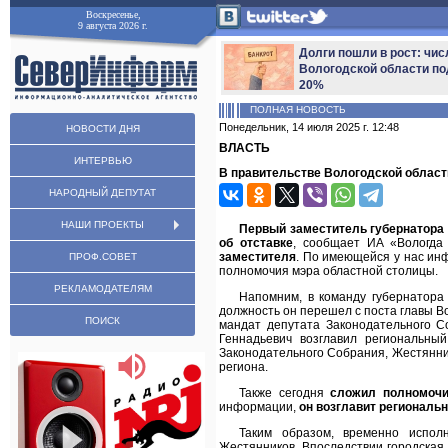
Воскресенье,
9 августа 2026 г.
Долги пошли в рост: чис
Вологодской области по
20%
ПОЛНАЯ НОВОСТЬ
Понедельник, 14 июля 2025 г. 12:48
НОВОСТИ ДНЯ
ВЛАСТЬ
ИНТЕРВЬЮ
В правительстве Вологодской област
НАРОДНЫЙ ДЕПУТАТ
НАШИ ПРОЕКТЫ
Первый заместитель губернатора
об отставке
, сообщает ИА «Вологда
заместителя
. По имеющейся у нас ин
ПРОФ.СОВЕТ
полномочия мэра областной столицы.
РЕКЛАМОДАТЕЛЯМ
Напомним, в команду губернатора
должность он перешел с поста главы В
ПОИСК
мандат депутата Законодательного С
Геннадьевич возглавил региональны
Законодательного Собрания, Жестянник
региона.
Также сегодня
сложил полномоч
информации,
он возглавит региональ
Таким образом, временно испол
Жестянников. Впоследствии городская