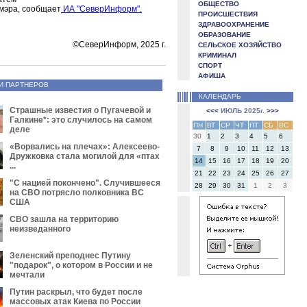
ОБЩЕСТВО
 мэра, сообщает
ИА "СеверИнформ".
ПРОИСШЕСТВИЯ
ЗДРАВООХРАНЕНИЕ
ОБРАЗОВАНИЕ
©СеверИнформ, 2025 г.
СЕЛЬСКОЕ ХОЗЯЙСТВО
КРИМИНАЛ
СПОРТ
АФИША
И ПАРТНЕРОВ
КАЛЕНДАРЬ
Страшные известия о Пугачевой и
<<<
ИЮЛЬ 2025г.
>>>
Галкине*: это случилось на самом
ПН
ВТ
СР
ЧТ
ПТ
СБ
ВС
деле
30
1
2
3
4
5
6
«Ворвались на плечах»: Алексеево-
7
8
9
10
11
12
13
Дружковка стала могилой для «птах
14
15
16
17
18
19
20
...
21
22
23
24
25
26
27
"С нацией покончено". Случившееся
28
29
30
31
1
2
3
на СВО потрясло полковника ВС
США
СВО зашла на территорию
неизведанного
Зеленский преподнес Путину
"подарок", о котором в России и не
мечтали
Путин раскрыл, что будет после
массовых атак Киева по России