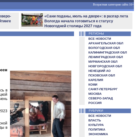
Возрастная категория сайта 16+
еверо-
«Сани поданы, июль на дворе»: в разгар лета
йтинге
Вологда начала готовиться к статусу
Новогодней столицы 2027 года
РЕГИОНЫ
ВСЕ НОВОСТИ
АРХАНГЕЛЬСКАЯ ОБЛ
ВОЛОГОДСКАЯ ОБЛ
КАЛИНИНГРАДСКАЯ ОБЛ
ЛЕНИНГРАДСКАЯ ОБЛ
МУРМАНСКАЯ ОБЛ
НОВГОРОДСКАЯ ОБЛ
реем
НЕНЕЦКИЙ АО
ПСКОВСКАЯ ОБЛ
КАРЕЛИЯ
КОМИ
САНКТ-ПЕТЕРБУРГ
сь в
МОСКВА
цкой
чень
СЕВЕРО-ЗАПАД
РОССИЯ
2023
РУБРИКИ
ВСЕ НОВОСТИ
ВЛАСТЬ
сной
КУЛЬТУРА
ды в
ПОЛИТИКА
ЭКОНОМИКА