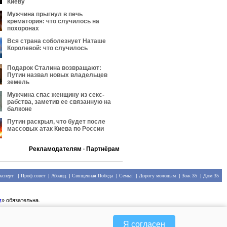
Киеву
Мужчина прыгнул в печь
крематория: что случилось на
похоронах
Вся страна соболезнует Наташе
Королевой: что случилось
Подарок Сталина возвращают:
Путин назвал новых владельцев
земель
Мужчина спас женщину из секс-
рабства, заметив ее связанную на
балконе
Путин раскрыл, что будет после
массовых атак Киева по России
Рекламодателям
Партнёрам
•
ксперт
|
Проф.совет
|
Абзацц
|
Священная Победа
|
Семья
|
Дорогу молодым
|
Зож 35
|
Дом 35
м
» обязательна.
Я согласен