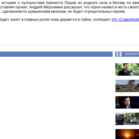
 история о путешествии баяниста Пашки из родного села в Москву по ва
тавляя проект, Андрей Мерзликин рассказал, что героя назвал в честь своег
е, сделанном по шукшинским канонам, не будет отрицательных героев.
будет занят в главных ролях пока держится в тайне, сообщает
ИА «СеверИн
НОВОСТ