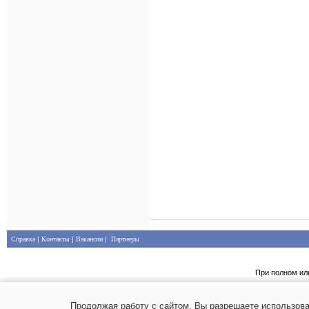
Справка
|
Контакты
|
Вакансии
|
Партнеры
При полном ил
Продолжая работу с сайтом, Вы разрешаете использова