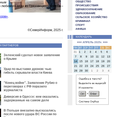
ОБЩЕСТВО
жным
ПРОИСШЕСТВИЯ
о любимого деда из Грязовецкого района –
ЗДРАВООХРАНЕНИЕ
ОБРАЗОВАНИЕ
форм»
.
СЕЛЬСКОЕ ХОЗЯЙСТВО
КРИМИНАЛ
СПОРТ
АФИША
©СеверИнформ, 2025 г.
КАЛЕНДАРЬ
<<<
АПРЕЛЬ 2025г.
>>>
И ПАРТНЕРОВ
ПН
ВТ
СР
ЧТ
ПТ
СБ
ВС
31
1
2
3
4
5
6
Зеленский сделал новое заявление
7
8
9
10
11
12
13
о Крыме
14
15
16
17
18
19
20
21
22
23
24
25
26
27
Удар по выставке дронов: чью
28
29
30
1
2
3
4
гибель скрывали власти Киева
"Конец войне". Заявление Рубио о
переговорах с РФ поразило
журналиста
Диверсия в Одессе: кем оказались
задержанные на самом деле
В Польше внезапно высказались
после нового удара ВС России по