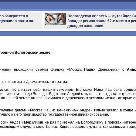
ло банкротств в
Вологодская область — аутсайдер С
дскочило почти на
Запада: регион занял 62-е место в ре
доходов населения
 родной Вологодской земле
нково» проходили съемки фильма «Москва Пашки Денежкина» с
Анд
во» и артисты Драматического театра.
ался, что считает себя нашим земляком. Его мама Нина Павловна родила
ипниковом заводе Вологды. В детстве Андрей каждое лето отдыхал в грязове
 на нашей земле он познакомился с деревенским укладом жизни, которые о
годчине фильм «Москва Пашки Денежкина» Андрей Ильич заявил в конце 
учило на его производство государственное финансирование.
оссии Андрей Мерзликин не раз приезжал на Вологодчину в поисках интере
язовецком округе, в селе Талицы Кирилловского округа и, как минимум, триж