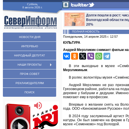
Суббота,
8 августа 2026 г.
Долги пошли в рост: чис
Вологодской области по
20%
ПОЛНАЯ НОВОСТЬ
Понедельник, 14 апреля 2025 г. 12:57
НОВОСТИ ДНЯ
КУЛЬТУРА
ИНТЕРВЬЮ
Андрей Мерзликин снимает фильм на
НАРОДНЫЙ ДЕПУТАТ
НАШИ ПРОЕКТЫ
В эти выходные в музее «Семë
Мерзликиным
.
ПРОФ.СОВЕТ
В ролях: волонтёры музея «Семëнко
РЕКЛАМОДАТЕЛЯМ
Андрей Мерзликин не раз признав
Грязовецком районе, работала на подш
ПОИСК
деревне у бабушки и дедушки. Именно
помогают ему в профессии.
Впервые о желании снять на Воло
года. ООО «Кинокомпания Русское» пол
В 2024 году заслуженный артист Р
натуры. Он был замечен на ферме в Гр
музее «Семенково» под Вологдой.