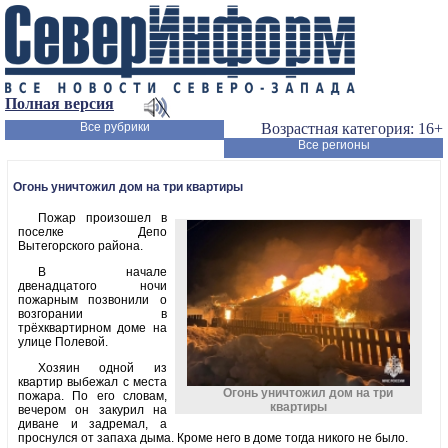
Полная версия
Все рубрики
Возрастная категория: 16+
Все регионы
Огонь уничтожил дом на три квартиры
Пожар произошел в
поселке Депо
Вытегорского района.
В начале
двенадцатого ночи
пожарным позвонили о
возгорании в
трёхквартирном доме на
улице Полевой.
Хозяин одной из
квартир выбежал с места
Огонь уничтожил дом на три
пожара. По его словам,
квартиры
вечером он закурил на
диване и задремал, а
проснулся от запаха дыма. Кроме него в доме тогда никого не было.