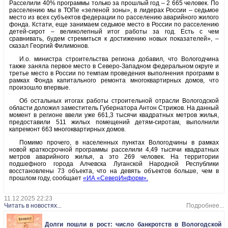
Расселили 40% программы только за прошлый год – 2 665 человек. По
расселению мы в ТОПе «зеленой зоны», в лидерах России – седьмое
место из всех субъектов федерации по расселению аварийного жилого
фонда. Кстати, еще занимаем седьмое место в России по расселению
детей-сирот – великолепный итог работы за год. Есть с чем
сравнивать, будем стремиться к достижению новых показателей», –
сказал Георгий Филимонов.
И.о. министра строительства региона добавил, что Вологодчина
также заняла первое место в Северо-Западном федеральном округе и
третье место в России по темпам проведения выполнения программ в
рамках Фонда капитального ремонта многоквартирных домов, что
произошло впервые.
Об остальных итогах работы строительной отрасли Вологодской
области доложил заместитель Губернатора Антон Стрижов. На данный
момент в регионе ввели уже 661,3 тысячи квадратных метров жилья,
предоставили 511 жилых помещений детям-сиротам, выполнили
капремонт 663 многоквартирных домов.
Помимо прочего, в населенных пунктах Вологодчины в рамках
новой краткосрочной программы расселили 4,49 тысячи квадратных
метров аварийного жилья, а это 269 человек. На территории
подшефного города Алчевска Луганской Народной Республики
восстановлены 73 объекта, что на девять объектов больше, чем в
прошлом году, сообщает
«ИА «СеверИнформ».
11.12.2025 22:23
Читать в новостях...
Подробнее...
Долги пошли в рост: число банкротств в Вологодской