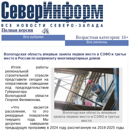
Полная версия
Все рубрики
Возрастная категория: 16+
Все регионы
Вологодская область впервые заняла первое место в СЗФО и третье
место в России по капремонту многоквартирных домов
Итоги работы
региональной
строительной отрасли
представили сегодня на
оперативном совещании
под председательством
Губернатора
Вологодской области
Георгия Филимонова.
«Что касается
расселения, то это
Вологодская область впервые
рекордные показатели
заняла первое место в СЗФО и третье
текущего года. Мы
место
досрочно завершили
предыдущую программу в 2024 году, рассчитанную на 2019-2025 годы.