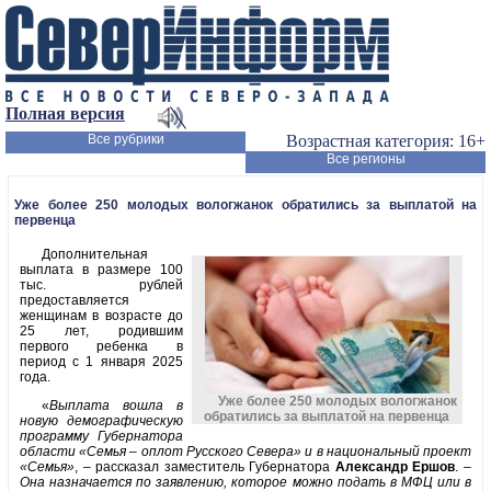
Полная версия
Все рубрики
Возрастная категория: 16+
Все регионы
Уже более 250 молодых вологжанок обратились за выплатой на
первенца
Дополнительная
выплата в размере 100
тыс. рублей
предоставляется
женщинам в возрасте до
25 лет, родившим
первого ребенка в
период с 1 января 2025
года.
Уже более 250 молодых вологжанок
«
Выплата вошла в
обратились за выплатой на первенца
новую демографическую
программу Губернатора
области «Семья – оплот Русского Севера» и в национальный проект
«Семья»
, – рассказал заместитель Губернатора
Александр Ершов
. –
Она назначается по заявлению, которое можно подать в МФЦ или в