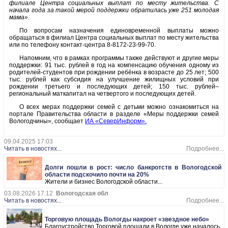
филиале Центра социальных выплат по месту жительства. С
начала года за такой мерой поддержки обратилась уже 251 молодая
мама»
.
По вопросам назначения единовременной выплаты можно
обращаться в филиал Центра социальных выплат по месту жительства
или по телефону контакт-центра 8-8172-23-99-70.
Напомним, что в рамках программы также действуют и другие меры
поддержки: 91 тыс. рублей в год на компенсацию обучения одному из
родителей-студентов при рождении ребёнка в возрасте до 25 лет; 500
тыс. рублей как субсидия на улучшение жилищных условий при
рождении третьего и последующих детей; 150 тыс. рублей–
региональный маткапитал на четвертого и последующих детей.
О всех мерах поддержки семей с детьми можно ознакомиться на
портале Правительства области в разделе «Меры поддержки семей
Вологодчины», сообщает
ИА «СеверИнформ».
09.04.2025 17:03
Читать в новостях...
Подробнее...
Долги пошли в рост: число банкротств в Вологодской
области подскочило почти на 20%
Жители и бизнес Вологодской области...
03.08.2026 17:12
Вологодская обл
Читать в новостях...
Подробнее...
Торговую площадь Вологды накроет «звездное небо»
Благоустройство Торговой площади в Вологде уже началось.