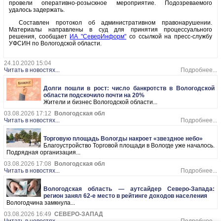
провели оперативно-розыскное мероприятие. Подозреваемого
удалось задержать.
Составлен протокол об административном правонарушении.
Материалы направлены в суд для принятия процессуального
решения, сообщает
ИА "СеверИнформ"
со ссылкой на пресс-службу
УФСИН по Вологодской области.
24.10.2020 15:04
Читать в новостях...
Подробнее...
Долги пошли в рост: число банкротств в Вологодской
области подскочило почти на 20%
Жители и бизнес Вологодской области...
03.08.2026 17:12
Вологодская обл
Читать в новостях...
Подробнее...
Торговую площадь Вологды накроет «звездное небо»
Благоустройство Торговой площади в Вологде уже началось.
Подрядная организация...
03.08.2026 17:08
Вологодская обл
Читать в новостях...
Подробнее...
Вологодская область — аутсайдер Северо-Запада:
регион занял 62-е место в рейтинге доходов населения
Вологодчина замкнула...
03.08.2026 16:49
СЕВЕРО-ЗАПАД