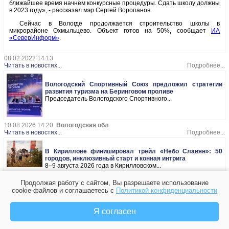
ближайшее время начнём конкурсные процедуры. Сдать школу должны
в 2023 году», - рассказал мэр Сергей Воропанов.
Сейчас в Вологде продолжается строительство школы в
микрорайоне Охмыльцево. Объект готов на 50%, сообщает
ИА
«СеверИнформ»
.
08.02.2022 14:13
Читать в новостях...
Подробнее...
Вологодский Спортивный Союз предложил стратегии
развития туризма на Беринговом проливе
Председатель Вологодского Спортивного...
10.08.2026 14:20
Вологодская обл
Читать в новостях...
Подробнее...
В Кириллове финишировал трейл «Небо Славян»: 50
городов, инклюзивный старт и конная интрига
8–9 августа 2026 года в Кирилловском...
10.08.2026 13:24
Вологодская обл
Продолжая работу с сайтом, Вы разрешаете использование
Читать в новостях...
Подробнее...
cookie-файлов и соглашаетесь с
Политикой конфиденциальности
Я согласен