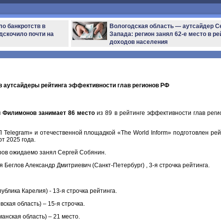
ло банкротств в
Вологодская область — аутсайдер С
дскочило почти на
Запада: регион занял 62-е место в ре
доходов населения
в аутсайдеры рейтинга эффективности глав регионов РФ
й Филимонов занимает 86 место
из 89 в рейтинге эффективности глав реги
 Telegram» и отечественной площадкой «The World Inform» подготовлен рей
т 2025 года.
ров ожидаемо занял Сергей Собянин.
 Беглов Александр Дмитриевич (Санкт-Петербург) , 3-я строчка рейтинга.
ублика Карелия) - 13-я строчка рейтинга.
ская область) – 15-я строчка.
анская область) – 21 место.