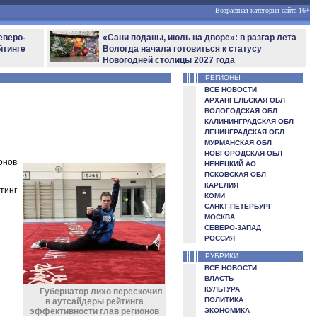
Возрастная категория сайта 16+
еверо-
«Сани поданы, июль на дворе»: в разгар лета
йтинге
Вологда начала готовиться к статусу
Новогодней столицы 2027 года
РЕГИОНЫ
ВСЕ НОВОСТИ
АРХАНГЕЛЬСКАЯ ОБЛ
ВОЛОГОДСКАЯ ОБЛ
КАЛИНИНГРАДСКАЯ ОБЛ
ЛЕНИНГРАДСКАЯ ОБЛ
МУРМАНСКАЯ ОБЛ
НОВГОРОДСКАЯ ОБЛ
онов
НЕНЕЦКИЙ АО
ПСКОВСКАЯ ОБЛ
КАРЕЛИЯ
тинг
КОМИ
САНКТ-ПЕТЕРБУРГ
МОСКВА
СЕВЕРО-ЗАПАД
РОССИЯ
РУБРИКИ
ВСЕ НОВОСТИ
ВЛАСТЬ
КУЛЬТУРА
Губернатор лихо перескочил
ПОЛИТИКА
в аутсайдеры рейтинга
эффективности глав регионов
ЭКОНОМИКА