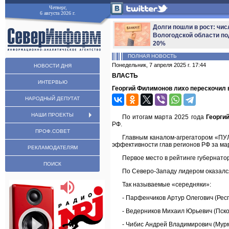
Четверг,
6 августа 2026 г.
Долги пошли в рост: чис
Вологодской области по
20%
ПОЛНАЯ НОВОСТЬ
Понедельник, 7 апреля 2025 г. 17:44
НОВОСТИ ДНЯ
ВЛАСТЬ
ИНТЕРВЬЮ
Георгий Филимонов лихо перескочил 
НАРОДНЫЙ ДЕПУТАТ
НАШИ ПРОЕКТЫ
По итогам марта 2025 года
Георги
РФ.
ПРОФ.СОВЕТ
Главным каналом-агрегатором «ПУЛ
эффективности глав регионов РФ за мар
РЕКЛАМОДАТЕЛЯМ
Первое место в рейтинге губернато
ПОИСК
По Северо-Западу лидером оказался
Так называемые «середняки»:
- Парфенчиков Артур Олегович (Респ
- Ведерников Михаил Юрьевич (Псков
- Чибис Андрей Владимирович (Мурм