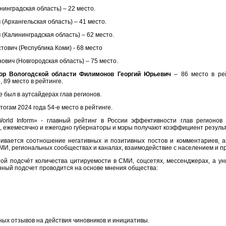
инградская область) – 22 место.
(Архангельская область) – 41 место.
(Калининградская область) – 62 место.
тович (Республика Коми) - 68 место
ович (Новгородская область) – 75 место.
тор Вологодской области Филимонов Георгий Юрьевич
– 86 место в ре
 89 место в рейтинге.
 был в аутсайдерах глав регионов.
тогам 2024 года 54-е место в рейтинге.
orld Inform» - главный рейтинг в России эффективности глав регионов
, ежемесячно и ежегодно губернаторы и мэры получают коэффициент резуль
ивается соотношение негативных и позитивных постов и комментариев, а
МИ, региональных сообществах и каналах, взаимодействие с населением и п
той подсчёт количества цитируемости в СМИ, соцсетях, мессенджерах, а ун
нный подсчет проводится на основе мнения общества:
ых отзывов на действия чиновников и инициативы.