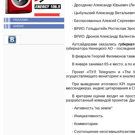
- Дрозденко Александр Юрьевич (Лен
- Цыбульский Александр Витальевич 
РЕКЛАМА
- Беспрозванных Алексей Сергеевич 
АНОНС
- ВРИО. Гольдштейн Ростислав Эрнс
- ВРИО. Дронов Александр Валентин
Аутсайдерами оказались
губерна
губернатора Ненецкого АО – последнее,
В феврале Георгий Филимонов также
В январе занимал 65-е место, а по и
Проект «ПУЛ Telegram» и «The W
осуществляющего мониторинг и анализ
При выведении итогового KPI оцен
мессенджерах, индекс цитирования в С
В критерии оценки входит не прос
разработанный командой проектов. Да
- Активность "на земле".
- Инициативность.
- Комментарии.
- Соотношение негативных/позитивн