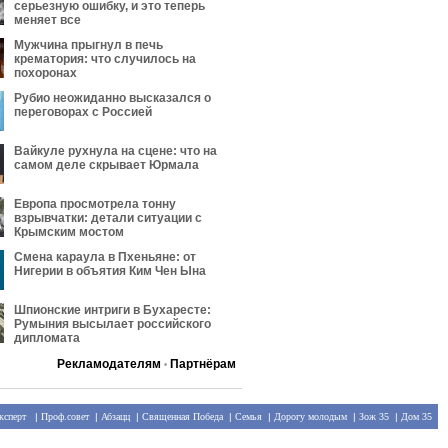
серьезную ошибку, и это теперь
меняет все
Мужчина прыгнул в печь
крематория: что случилось на
похоронах
Рубио неожиданно высказался о
переговорах с Россией
Вайкуле рухнула на сцене: что на
самом деле скрывает Юрмала
Европа просмотрела тонну
взрывчатки: детали ситуации с
Крымским мостом
Смена караула в Пхеньяне: от
Нигерии в объятия Ким Чен Ына
Шпионские интриги в Бухаресте:
Румыния высылает российского
дипломата
Рекламодателям
Партнёрам
•
ксперт
|
Проф.совет
|
Абзацц
|
Священная Победа
|
Семья
|
Дорогу молодым
|
Зож 35
|
Дом 35