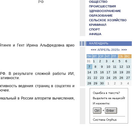
РФ
ОБЩЕСТВО
ПРОИСШЕСТВИЯ
ЗДРАВООХРАНЕНИЕ
ОБРАЗОВАНИЕ
СЕЛЬСКОЕ ХОЗЯЙСТВО
КРИМИНАЛ
СПОРТ
АФИША
КАЛЕНДАРЬ
йтинге и Гехт Ирина Альфредовна врио
<<<
АПРЕЛЬ 2025г.
>>>
ПН
ВТ
СР
ЧТ
ПТ
СБ
ВС
31
1
2
3
4
5
6
7
8
9
10
11
12
13
14
15
16
17
18
19
20
 РФ. В результате сложной работы ИИ,
тативности.
21
22
23
24
25
26
27
28
29
30
1
2
3
4
ктивность ведения страниц в соцсетях и
рочее.
икальный в России алгоритм вычисления,