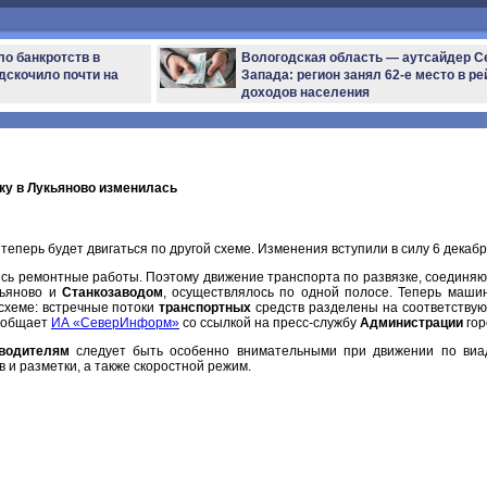
ло банкротств в
Вологодская область — аутсайдер С
дскочило почти на
Запада: регион занял 62-е место в ре
доходов населения
ку в Лукьяново изменилась
теперь будет двигаться по другой схеме. Изменения вступили в силу 6 декабр
ись ремонтные работы. Поэтому движение транспорта по развязке, соединя
кьяново и
Станкозаводом
, осуществлялось по одной полосе. Теперь маши
 схеме: встречные потоки
транспортных
средств разделены на соответству
сообщает
ИА «СеверИнформ»
со ссылкой на пресс-службу
Администрации
гор
водителям
следует быть особенно внимательными при движении по виад
 и разметки, а также скоростной режим.