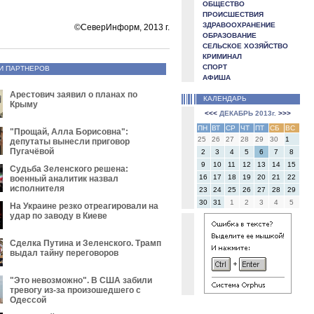
ОБЩЕСТВО
ПРОИСШЕСТВИЯ
ЗДРАВООХРАНЕНИЕ
©СеверИнформ, 2013 г.
ОБРАЗОВАНИЕ
СЕЛЬСКОЕ ХОЗЯЙСТВО
КРИМИНАЛ
СПОРТ
И ПАРТНЕРОВ
АФИША
Арестович заявил о планах по
КАЛЕНДАРЬ
Крыму
<<<
ДЕКАБРЬ 2013г.
>>>
ПН
ВТ
СР
ЧТ
ПТ
СБ
ВС
"Прощай, Алла Борисовна":
25
26
27
28
29
30
1
депутаты вынесли приговор
Пугачёвой
2
3
4
5
6
7
8
9
10
11
12
13
14
15
Судьба Зеленского решена:
16
17
18
19
20
21
22
военный аналитик назвал
исполнителя
23
24
25
26
27
28
29
30
31
1
2
3
4
5
На Украине резко отреагировали на
удар по заводу в Киеве
Сделка Путина и Зеленского. Трамп
выдал тайну переговоров
"Это невозможно". В США забили
тревогу из-за произошедшего с
Одессой