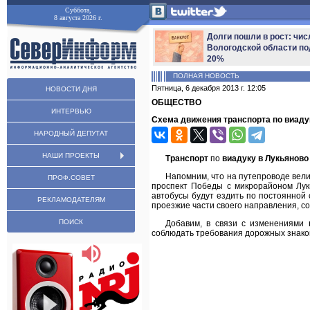
Суббота,
8 августа 2026 г.
Долги пошли в рост: чис
Вологодской области по
20%
ПОЛНАЯ НОВОСТЬ
Пятница, 6 декабря 2013 г. 12:05
НОВОСТИ ДНЯ
ОБЩЕСТВО
ИНТЕРВЬЮ
Схема движения транспорта по виаду
НАРОДНЫЙ ДЕПУТАТ
НАШИ ПРОЕКТЫ
Транспорт
по
виадуку в Лукьяново
Напомним, что на путепроводе вел
ПРОФ.СОВЕТ
проспект Победы с микрорайоном Лу
автобусы будут ездить по постоянной
РЕКЛАМОДАТЕЛЯМ
проезжие части своего направления, 
ПОИСК
Добавим, в связи с изменениями
соблюдать требования дорожных знаков