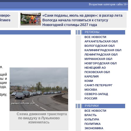
Возрастная категория сайта 16+
еверо-
«Сани поданы, июль на дворе»: в разгар лета
йтинге
Вологда начала готовиться к статусу
Новогодней столицы 2027 года
РЕГИОНЫ
ВСЕ НОВОСТИ
АРХАНГЕЛЬСКАЯ ОБЛ
ВОЛОГОДСКАЯ ОБЛ
КАЛИНИНГРАДСКАЯ ОБЛ
ЛЕНИНГРАДСКАЯ ОБЛ
МУРМАНСКАЯ ОБЛ
НОВГОРОДСКАЯ ОБЛ
я.
НЕНЕЦКИЙ АО
ПСКОВСКАЯ ОБЛ
ющей
КАРЕЛИЯ
ны и
КОМИ
ющие
САНКТ-ПЕТЕРБУРГ
ода.
МОСКВА
уку,
СЕВЕРО-ЗАПАД
РОССИЯ
РУБРИКИ
ВСЕ НОВОСТИ
Схема движения транспорта
ВЛАСТЬ
по виадуку в Лукьяново
КУЛЬТУРА
изменилась
ПОЛИТИКА
ЭКОНОМИКА