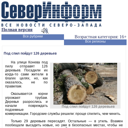
Полная версия
Все рубрики
Возрастная категория: 16+
Все регионы
Под спил пойдут 126 деревьев
На улице Конева под
пилу отправят 126
деревьев. Посадили их
когда-то сами жители в
благих целях, но, как
оказалось, не по
правилам.
Оказывается корни
угрожают трубам.
Деревья разрослись и
начали повреждать
Под спил пойдут 126 деревьев
подземные
коммуникации. Городские службы решили: проще спилить, чем чинить.
Только 29 деревьев пересадят. Остальные — в утиль. Взамен
пообещали высадить новые, но уже в безопасных местах, чтобы не