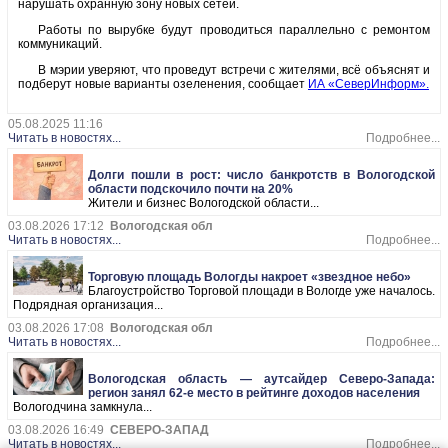
нарушать охранную зону новых сетей.
Работы по вырубке будут проводиться параллельно с ремонтом
коммуникаций.
В мэрии уверяют, что проведут встречи с жителями, всё объяснят и
подберут новые варианты озеленения, сообщает
ИА «СеверИнформ».
05.08.2025 11:16
Читать в новостях...
Подробнее...
Долги пошли в рост: число банкротств в Вологодской
области подскочило почти на 20%
Жители и бизнес Вологодской области...
03.08.2026 17:12
Вологодская обл
Читать в новостях...
Подробнее...
Торговую площадь Вологды накроет «звездное небо»
Благоустройство Торговой площади в Вологде уже началось.
Подрядная организация...
03.08.2026 17:08
Вологодская обл
Читать в новостях...
Подробнее...
Вологодская область — аутсайдер Северо-Запада:
регион занял 62-е место в рейтинге доходов населения
Вологодчина замкнула...
03.08.2026 16:49
СЕВЕРО-ЗАПАД
Читать в новостях...
Подробнее...