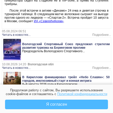
губернатора сидел на стадионе не в VIP-зоне, а прямо на ступенях
трибуны.
После этой встречи в активе «Динамо» 24 очка и девятая строчка в
турнирной таблице. В следующем матче вологжане сыграют на выезде
против одного из лидеров — «Спартак-2». Встреча пройдет 10 августа
в Москве, сообщает
ИА «СеверИнформ»
.
05.08.2024 06:51
Читать в новостях...
Подробнее...
Вологодский Спортивный Союз предложил стратегии
развития туризма на Беринговом проливе
Председатель Вологодского Спортивного...
10.08.2026 14:20
Вологодская обл
Читать в новостях...
Подробнее...
В Кириллове финишировал трейл «Небо Славян»: 50
городов, инклюзивный старт и конная интрига
8–9 августа 2026 года в Кирилловском...
Продолжая работу с сайтом, Вы разрешаете использование
10.08.2026 13:24
Вологодская обл
Читать в новостях...
Подробнее...
cookie-файлов и соглашаетесь с
Политикой конфиденциальности
Я согласен