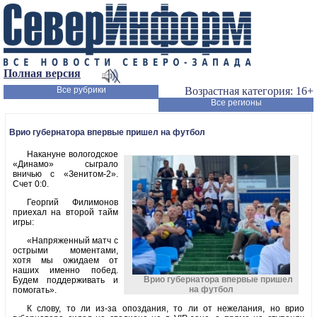
Полная версия
Все рубрики
Возрастная категория: 16+
Все регионы
Врио губернатора впервые пришел на футбол
Накануне вологодское
«Динамо» сыграло
вничью с «Зенитом-2».
Счет 0:0.
Георгий Филимонов
приехал на второй тайм
игры:
«Напряженный матч с
острыми моментами,
хотя мы ожидаем от
наших именно побед.
Врио губернатора впервые пришел
Будем поддерживать и
на футбол
помогать».
К слову, то ли из-за опоздания, то ли от нежелания, но врио