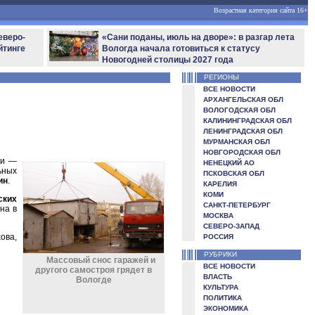
Возрастная категория сайта 16+
еверо-
«Сани поданы, июль на дворе»: в разгар лета
йтинге
Вологда начала готовиться к статусу
Новогодней столицы 2027 года
РЕГИОНЫ
ВСЕ НОВОСТИ
АРХАНГЕЛЬСКАЯ ОБЛ
ВОЛОГОДСКАЯ ОБЛ
КАЛИНИНГРАДСКАЯ ОБЛ
ЛЕНИНГРАДСКАЯ ОБЛ
МУРМАНСКАЯ ОБЛ
НОВГОРОДСКАЯ ОБЛ
ки —
НЕНЕЦКИЙ АО
ьных
ПСКОВСКАЯ ОБЛ
ин
.
КАРЕЛИЯ
КОМИ
ских
САНКТ-ПЕТЕРБУРГ
на в
МОСКВА
СЕВЕРО-ЗАПАД
ова,
РОССИЯ
РУБРИКИ
Массовый снос гаражей и
ВСЕ НОВОСТИ
другого самостроя грядет в
ВЛАСТЬ
Вологде
КУЛЬТУРА
ПОЛИТИКА
ЭКОНОМИКА