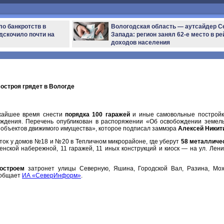
ло банкротств в
Вологодская область — аутсайдер С
дскочило почти на
Запада: регион занял 62-е место в ре
доходов населения
остроя грядет в Вологде
жайшее время снести
порядка 100 гаражей
и иные самовольные построй
граждения. Перечень опубликован в распоряжении «Об освобождении земел
 объектов движимого имущества», которое подписал заммэра
Алексей Никит
сток у домов №18 и №20 в Тепличном микрорайоне, где уберут
58 металличе
тенской набережной, 11 гаражей, 11 иных конструкций и киоск — на ул. Лени
остроем
затронет улицы Северную, Яшина, Городской Вал, Разина, Мох
ообщает
ИА «СеверИнформ»
.