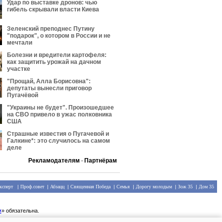
Удар по выставке дронов: чью
гибель скрывали власти Киева
Зеленский преподнес Путину
"подарок", о котором в России и не
мечтали
Болезни и вредители картофеля:
как защитить урожай на дачном
участке
"Прощай, Алла Борисовна":
депутаты вынесли приговор
Пугачёвой
"Украины не будет". Произошедшее
на СВО привело в ужас полковника
США
Страшные известия о Пугачевой и
Галкине*: это случилось на самом
деле
Рекламодателям
Партнёрам
•
ксперт
|
Проф.совет
|
Абзацц
|
Священная Победа
|
Семья
|
Дорогу молодым
|
Зож 35
|
Дом 35
м
» обязательна.