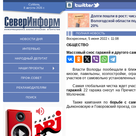
Суббота,
8 августа 2026 г.
Долги пошли в рост: чис
Вологодской области по
20%
ПОЛНАЯ НОВОСТЬ
Воскресенье, 5 июня 2022 г. 11:08
НОВОСТИ ДНЯ
ОБЩЕСТВО
ИНТЕРВЬЮ
Массовый снос гаражей и другого сам
НАРОДНЫЙ ДЕПУТАТ
НАШИ ПРОЕКТЫ
Власти Вологды пообещали в бли
киоски, павильоны, хозпостройки, о
участков от самовольно установленных
ПРОФ.СОВЕТ
Самая глобальная чистка ждет уча
РЕКЛАМОДАТЕЛЯМ
гаражей
. 22 гаража снесут на Пречис
Молочном.
ПОИСК
Также кампания по
борьбе с сам
Дьяконовскую и Говоровский проезд, с