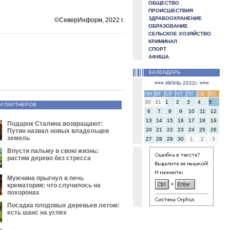
ОБЩЕСТВО
ПРОИСШЕСТВИЯ
ЗДРАВООХРАНЕНИЕ
©СеверИнформ, 2022 г.
ОБРАЗОВАНИЕ
СЕЛЬСКОЕ ХОЗЯЙСТВО
КРИМИНАЛ
СПОРТ
АФИША
КАЛЕНДАРЬ
<<<
ИЮНЬ 2022г.
>>>
ПН
ВТ
СР
ЧТ
ПТ
СБ
ВС
30
31
1
2
3
4
5
И ПАРТНЕРОВ
6
7
8
9
10
11
12
13
14
15
16
17
18
19
Подарок Сталина возвращают:
20
21
22
23
24
25
26
Путин назвал новых владельцев
земель
27
28
29
30
1
2
3
Впусти пальму в свою жизнь:
растим дерево без стресса
Мужчина прыгнул в печь
крематория: что случилось на
похоронах
Посадка плодовых деревьев летом:
есть шанс на успех