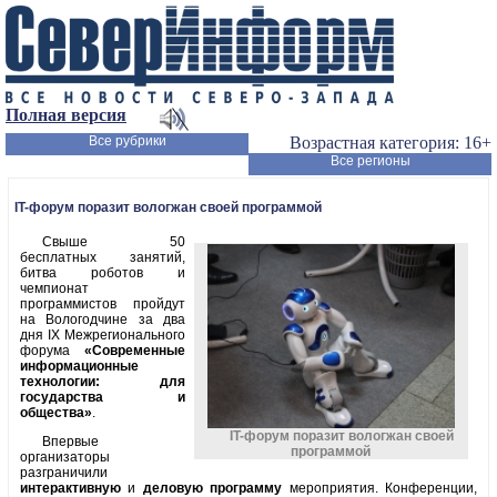
Полная версия
Все рубрики
Возрастная категория: 16+
Все регионы
IT-форум поразит вологжан своей программой
Свыше 50
бесплатных занятий,
битва роботов и
чемпионат
программистов пройдут
на Вологодчине за два
дня IX Межрегионального
форума
«Современные
информационные
технологии: для
государства и
общества»
.
IT-форум поразит вологжан своей
Впервые
программой
организаторы
разграничили
интерактивную
и
деловую программу
мероприятия. Конференции,