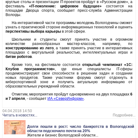
круглые столы и презентации IT-проектов пройдут в «Русском доме», а
фестиваль
«IT-поколение: цифровое будущее»
состоится на
площадке Дворца спорта, сообщает пресс-служба Администрации
Вологды.
На интерактивной части программы молодежь Вологодчины сможет
узнать о практической стороне информационных технологий и оценить
перспективы выбора карьеры
в этой сфере.
Школьники и студенты смогут принять участие в огромном
количестве разнообразных мастер-классов, например, по
конструированию из лего
, а также принять участие в интерактивных
площадках с виртуальной реальностью, интеллектуальных играх и
битве роботов
.
Кроме того, на фестивале состоится
открытый чемпионат «1С:
Клубов программистов»
, где юные специалисты IT-сферы
продемонстрируют свои способности в решении задач и создании
новых продуктов. Также участники форума смогут отдохнуть в
киберспортивной зоне и получить актуальную информацию от
образовательных учреждений области.
Отметим, мероприятия пройдут одновременно на двух площадках
6
и 7 апреля
, - сообщает
ИА «СеверИнформ»
.
04.04.2018 14:50
Читать в новостях...
Подробнее...
Долги пошли в рост: число банкротств в Вологодской
области подскочило почти на 20%
Жители и бизнес Вологодской области...