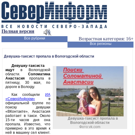
Полная версия
Все рубрики
Возрастная категория: 16+
Все регионы
Девушка-таксист пропала в Вологодской области
Девушку-таксиста
ищут
в Вологодской
области.
Соломатина
Анастасия
пропала в
пятницу, 30 мая, по
дороге в Вологду.
Как сообщили
ИА
«СеверИнформ»
в
официальной группе по
поиску девушки
«ВКонтакте», Анастасия
работает в такси. Около
Девушка-таксист пропала в
15-ти часов дня она
Вологодской области
пропала. Известно, что
Фото:vk.com
примерно в это время к
ней в машину сел клиент.